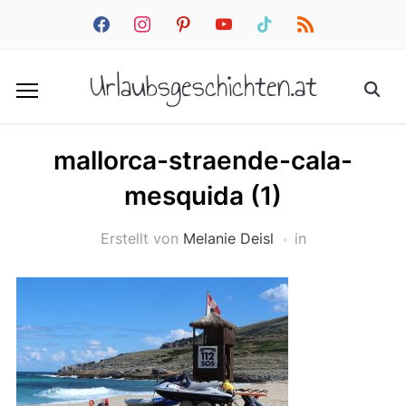
facebook
instagram
pinterest
youtube
tiktok
rss
Urlaubsgeschichten.at
mallorca-straende-cala-
mesquida (1)
Erstellt von
Melanie Deisl
in