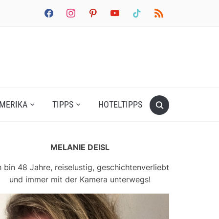
facebook
instagram
pinterest
youtube
tiktok
rss
MERIKA
TIPPS
HOTELTIPPS
MELANIE DEISL
h bin 48 Jahre, reiselustig, geschichtenverliebt
und immer mit der Kamera unterwegs!