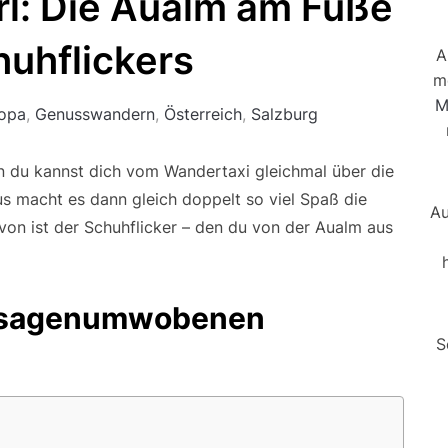
l: Die Aualm am Fuße
uhflickers
A
m
M
opa
,
Genusswandern
,
Österreich
,
Salzburg
nn du kannst dich vom Wandertaxi gleichmal über die
s macht es dann gleich doppelt so viel Spaß die
Au
avon ist der Schuhflicker – den du von der Aualm aus
n sagenumwobenen
S