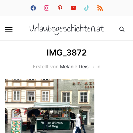
facebook
instagram
pinterest
youtube
tiktok
rss
Urlaubsgeschichten.at
IMG_3872
Erstellt von
Melanie Deisl
in