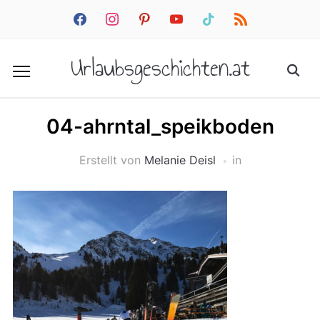
facebook
instagram
pinterest
youtube
tiktok
rss
Urlaubsgeschichten.at
04-ahrntal_speikboden
Erstellt von
Melanie Deisl
in