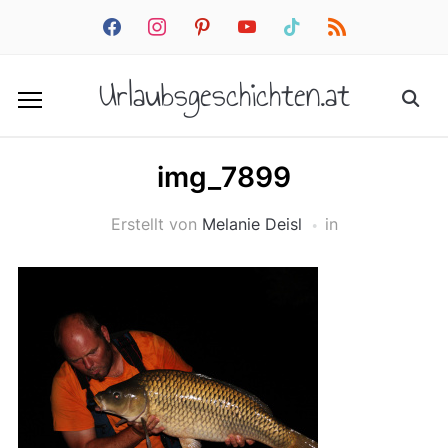
facebook
instagram
pinterest
youtube
tiktok
rss
Urlaubsgeschichten.at
img_7899
Erstellt von
Melanie Deisl
in