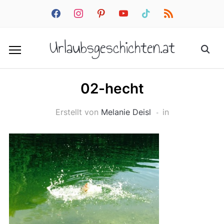
facebook
instagram
pinterest
youtube
tiktok
rss
Urlaubsgeschichten.at
02-hecht
Erstellt von
Melanie Deisl
in