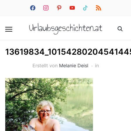
facebook
instagram
pinterest
youtube
tiktok
rss
Urlaubsgeschichten.at
13619834_1015428020454144
Erstellt von
Melanie Deisl
in