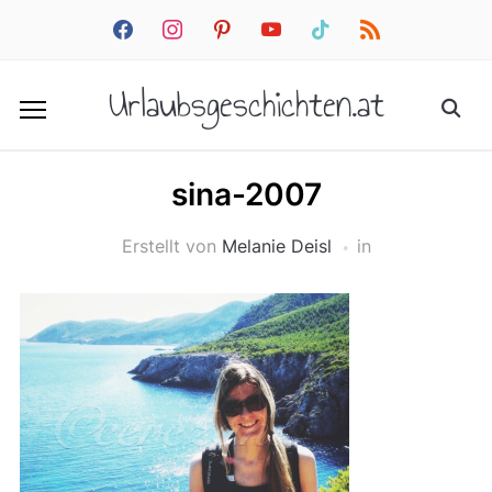
facebook
instagram
pinterest
youtube
tiktok
rss
Urlaubsgeschichten.at
sina-2007
Erstellt von
Melanie Deisl
in