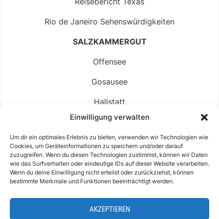
Reisebericht Texas
Rio de Janeiro Sehenswürdigkeiten
SALZKAMMERGUT
Offensee
Gosausee
Hallstatt
Einwilligung verwalten
Langbathsee
Um dir ein optimales Erlebnis zu bieten, verwenden wir Technologien wie
Altausseer See
Cookies, um Geräteinformationen zu speichern und/oder darauf
zuzugreifen. Wenn du diesen Technologien zustimmst, können wir Daten
Hintersee
wie das Surfverhalten oder eindeutige IDs auf dieser Website verarbeiten.
Wenn du deine Einwilligung nicht erteilst oder zurückziehst, können
bestimmte Merkmale und Funktionen beeinträchtigt werden.
AKZEPTIEREN
ABOUT
IMPRESSUM & KONTAKT
DATENSCHUTZ