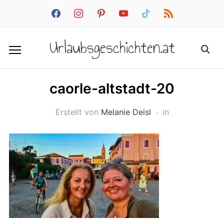
facebook
instagram
pinterest
youtube
tiktok
rss
Urlaubsgeschichten.at
caorle-altstadt-20
Erstellt von
Melanie Deisl
in