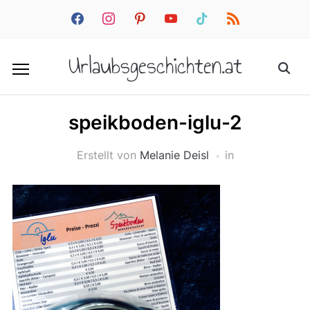
facebook
instagram
pinterest
youtube
tiktok
rss
Urlaubsgeschichten.at
speikboden-iglu-2
Erstellt von
Melanie Deisl
in