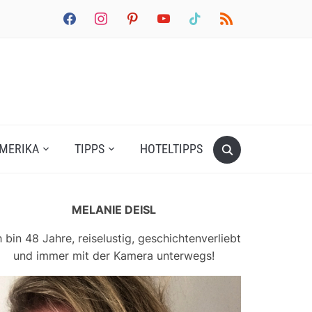
facebook
instagram
pinterest
youtube
tiktok
rss
MERIKA
TIPPS
HOTELTIPPS
MELANIE DEISL
h bin 48 Jahre, reiselustig, geschichtenverliebt
und immer mit der Kamera unterwegs!