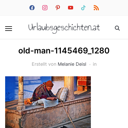
facebook
instagram
pinterest
youtube
tiktok
rss
Urlaubsgeschichten.at
old-man-1145469_1280
Erstellt von
Melanie Deisl
in