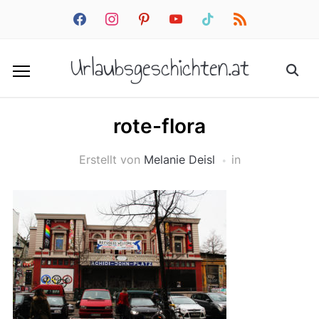
facebook
instagram
pinterest
youtube
tiktok
rss
Urlaubsgeschichten.at
rote-flora
Erstellt von
Melanie Deisl
in