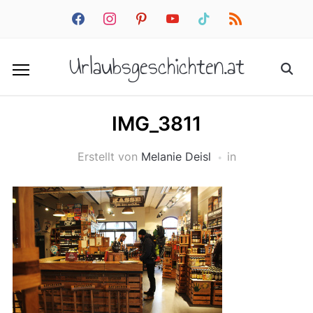
facebook
instagram
pinterest
youtube
tiktok
rss
Urlaubsgeschichten.at
IMG_3811
Erstellt von
Melanie Deisl
in