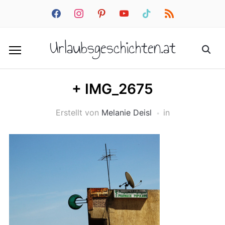
facebook
instagram
pinterest
youtube
tiktok
rss
Urlaubsgeschichten.at
+ IMG_2675
Erstellt von
Melanie Deisl
in