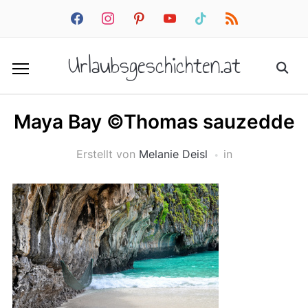
facebook
instagram
pinterest
youtube
tiktok
rss
Urlaubsgeschichten.at
Maya Bay ©Thomas sauzedde
Erstellt von
Melanie Deisl
in