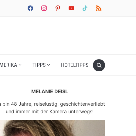
facebook
instagram
pinterest
youtube
tiktok
rss
MERIKA
TIPPS
HOTELTIPPS
MELANIE DEISL
h bin 48 Jahre, reiselustig, geschichtenverliebt
und immer mit der Kamera unterwegs!