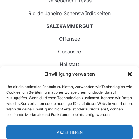
Reisebericht Texas
Rio de Janeiro Sehenswürdigkeiten
SALZKAMMERGUT
Offensee
Gosausee
Hallstatt
Einwilligung verwalten
Langbathsee
Um dir ein optimales Erlebnis zu bieten, verwenden wir Technologien wie
Altausseer See
Cookies, um Geräteinformationen zu speichern und/oder darauf
zuzugreifen. Wenn du diesen Technologien zustimmst, können wir Daten
Hintersee
wie das Surfverhalten oder eindeutige IDs auf dieser Website verarbeiten.
Wenn du deine Einwilligung nicht erteilst oder zurückziehst, können
bestimmte Merkmale und Funktionen beeinträchtigt werden.
AKZEPTIEREN
ABOUT
IMPRESSUM & KONTAKT
DATENSCHUTZ