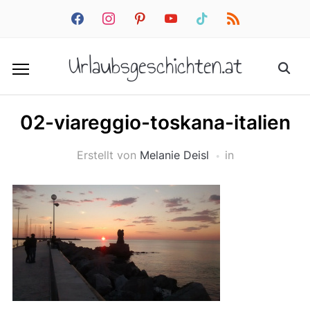
facebook
instagram
pinterest
youtube
tiktok
rss
Urlaubsgeschichten.at
02-viareggio-toskana-italien
Erstellt von
Melanie Deisl
in