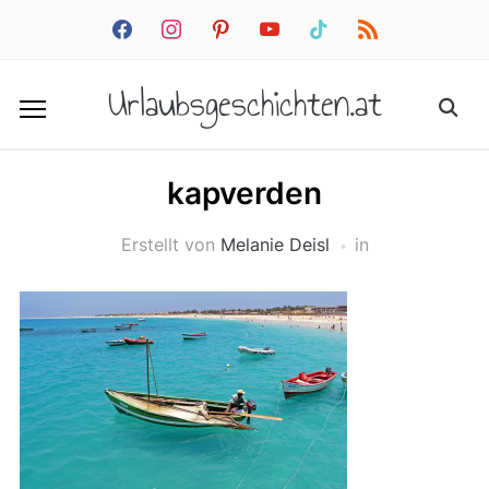
facebook
instagram
pinterest
youtube
tiktok
rss
Urlaubsgeschichten.at
kapverden
Erstellt von
Melanie Deisl
in