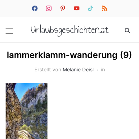
facebook
instagram
pinterest
youtube
tiktok
rss
Urlaubsgeschichten.at
lammerklamm-wanderung (9)
Erstellt von
Melanie Deisl
in