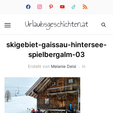
facebook
instagram
pinterest
youtube
tiktok
rss
Urlaubsgeschichten.at
skigebiet-gaissau-hintersee-
spielbergalm-03
Erstellt von
Melanie Deisl
in