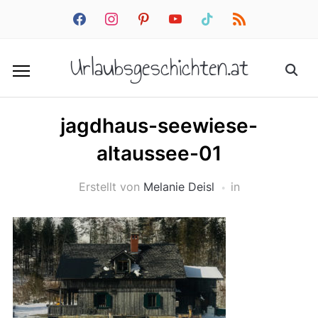
facebook
instagram
pinterest
youtube
tiktok
rss
Urlaubsgeschichten.at
jagdhaus-seewiese-
altaussee-01
Erstellt von
Melanie Deisl
in