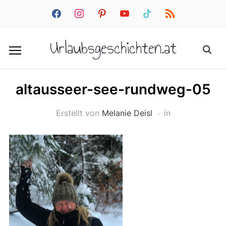
facebook
instagram
pinterest
youtube
tiktok
rss
Urlaubsgeschichten.at
altausseer-see-rundweg-05
Erstellt von
Melanie Deisl
in