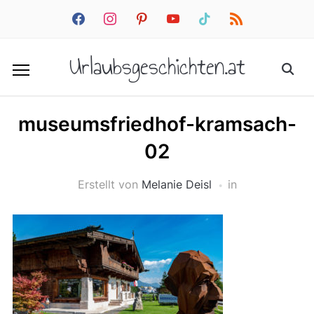
facebook
instagram
pinterest
youtube
tiktok
rss
Urlaubsgeschichten.at
museumsfriedhof-kramsach-
02
Erstellt von
Melanie Deisl
in