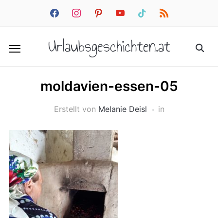
facebook
instagram
pinterest
youtube
tiktok
rss
Urlaubsgeschichten.at
moldavien-essen-05
Erstellt von
Melanie Deisl
in