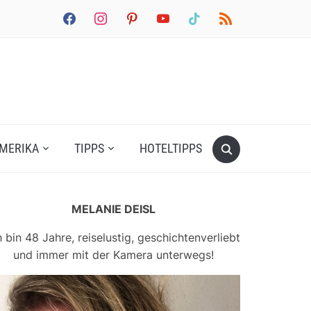
facebook
instagram
pinterest
youtube
tiktok
rss
MERIKA
TIPPS
HOTELTIPPS
MELANIE DEISL
h bin 48 Jahre, reiselustig, geschichtenverliebt
und immer mit der Kamera unterwegs!