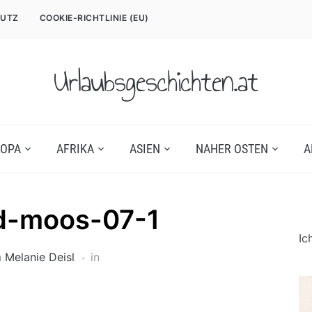
UTZ
COOKIE-RICHTLINIE (EU)
Urlaubsgeschichten.at
OPA
AFRIKA
ASIEN
NAHER OSTEN
A
d-moos-07-1
Ic
n
Melanie Deisl
in