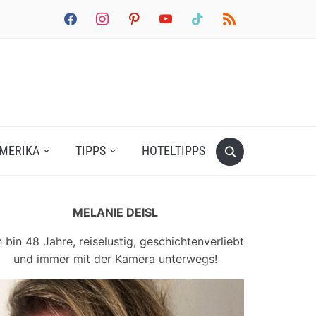
facebook
instagram
pinterest
youtube
tiktok
rss
MERIKA
TIPPS
HOTELTIPPS
MELANIE DEISL
h bin 48 Jahre, reiselustig, geschichtenverliebt
und immer mit der Kamera unterwegs!