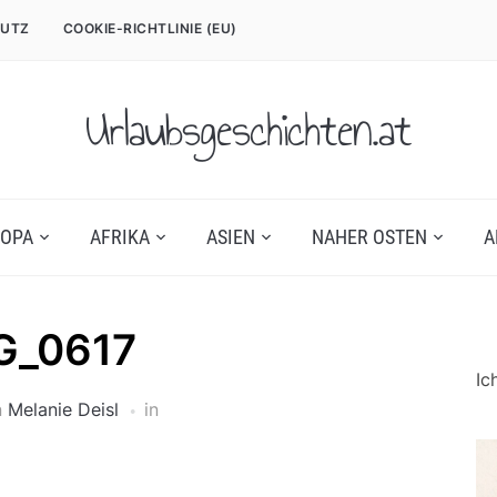
UTZ
COOKIE-RICHTLINIE (EU)
Urlaubsgeschichten.at
OPA
AFRIKA
ASIEN
NAHER OSTEN
A
G_0617
Ic
n
Melanie Deisl
in