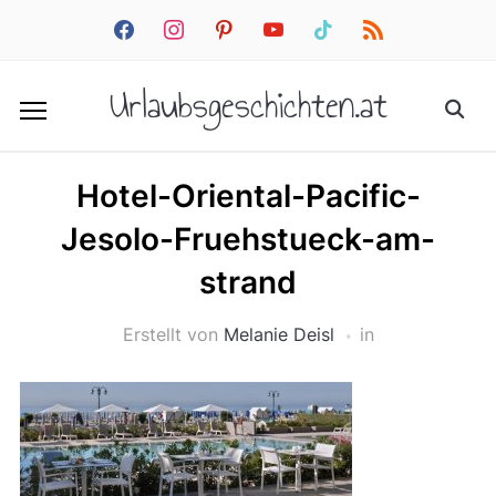
facebook
instagram
pinterest
youtube
tiktok
rss
Urlaubsgeschichten.at
Hotel-Oriental-Pacific-
Jesolo-Fruehstueck-am-
strand
Erstellt von
Melanie Deisl
in