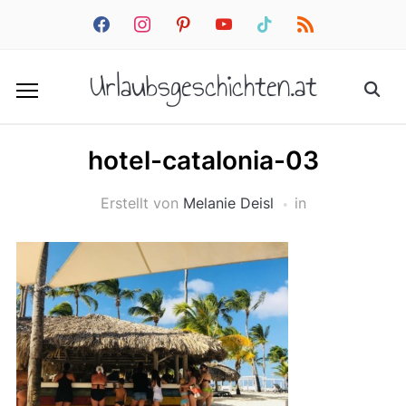
facebook
instagram
pinterest
youtube
tiktok
rss
Urlaubsgeschichten.at
hotel-catalonia-03
Erstellt von
Melanie Deisl
in