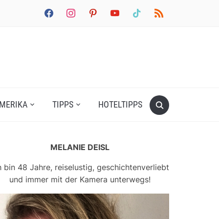
facebook
instagram
pinterest
youtube
tiktok
rss
MERIKA
TIPPS
HOTELTIPPS
MELANIE DEISL
h bin 48 Jahre, reiselustig, geschichtenverliebt
und immer mit der Kamera unterwegs!