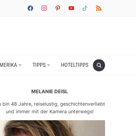
facebook
instagram
pinterest
youtube
tiktok
rss
MERIKA
TIPPS
HOTELTIPPS
MELANIE DEISL
h bin 48 Jahre, reiselustig, geschichtenverliebt
und immer mit der Kamera unterwegs!