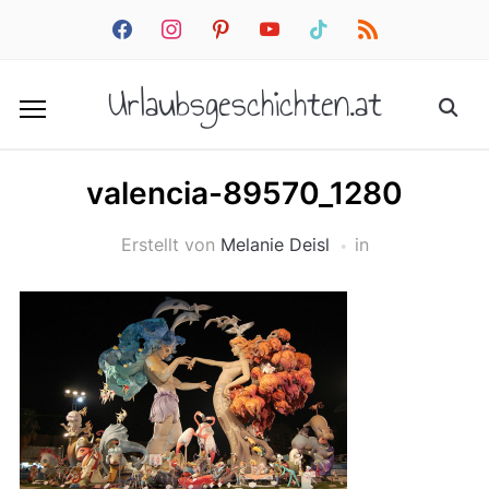
facebook
instagram
pinterest
youtube
tiktok
rss
Urlaubsgeschichten.at
valencia-89570_1280
Erstellt von
Melanie Deisl
in