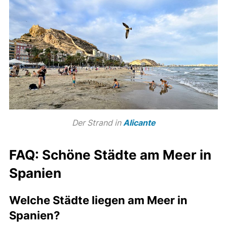
Der Strand in
Alicante
FAQ: Schöne Städte am Meer in
Spanien
Welche Städte liegen am Meer in
Spanien?
Spanien bietet zahlreiche attraktive Küstenorte
entlang des Mittelmeers, Atlantiks und der Biskaya. Zu
den bekanntesten
Städten in Spanien am Meer
zählen
Barcelona
, Valencia, Málaga,
Alicante
, Cádiz,
Santander, San Sebastián, A Coruña, Gijón, Tarragona,
Cartagena, Almería, Vigo, Marbella, Sitges, Castellón
de la Plana, Viveiro, Tarifa, Peñíscola
und
Castro