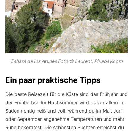
Zahara de los Atunes Foto © Laurent, Pixabay.com
Ein paar praktische Tipps
Die beste Reisezeit für die Küste sind das Frühjahr und
der Frühherbst. Im Hochsommer wird es vor allem im
Süden richtig heiß und voll, während du im Mai, Juni
oder September angenehme Temperaturen und mehr
Ruhe bekommst. Die schönsten Buchten erreichst du
oft nur über schmale Pfade, weshalb festes
Schuhwerk wichtig ist. Für die Planung einer Reise
nach Spanien lohnt sich ein Blick in den interaktiven
Spanien-Reiseführer des ADAC
, in dem viele
Regionen und Orte mit Karten vorgestellt werden. Du
siehst schon, nicht nur die spanischen Inseln wie
Mallorca
,
Ibiza
oder die Kanarischen Inseln haben