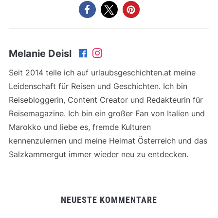
Reisebloggerin, Content Creator und Redakteurin für
Reisemagazine. Ich bin ein großer Fan von Italien und
Marokko und liebe es, fremde Kulturen
kennenzulernen und meine Heimat Österreich und das
Salzkammergut immer wieder neu zu entdecken.
NEUESTE KOMMENTARE
Kasbah Amridil in Skoura – Anfahrt, Tipps & viele
Fotos
zu
Von Marrakech in die Wüste: Wir fahren in
die Sahara!
Geführte Trekking Tour im Jebel Saghro Gebiet
zu
Monkey Fingers Canyon im Dadestal
Skyland
zu
Aktivurlaub: unterwegs zwischen Sport
und Abenteuer