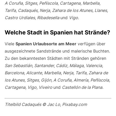
ausgezeichnete Sandstrände und malerische Buchten.
Zu den bekanntesten Städten mit Stränden gehören
San Sebastián, Santander, Cádiz, Málaga, Valencia,
Barcelona, Alicante, Marbella, Nerja, Tarifa, Zahara de
los Atunes, Sitges, Gijón, A Coruña, Almería, Peñíscola,
Cartagena, Vigo, Viveiro
und
Castellón de la Plana.
Titelbild Cadaqués © Jac Lo, Pixabay.com
Melanie Deisl
Seit 2014 teile ich auf urlaubsgeschichten.at meine
Leidenschaft für Reisen und Geschichten. Ich bin