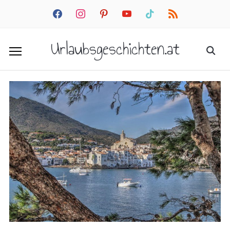
facebook
instagram
pinterest
youtube
tiktok
rss
Urlaubsgeschichten.at