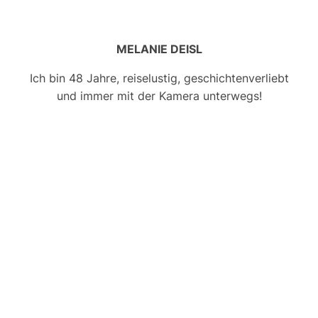
ÖSTERREICH REISEBLOG
Als Salzburgerin liebe ich meine Heimat – aber
mein Fernweh ist stärker! Ob
Österreich
,
Italien
,