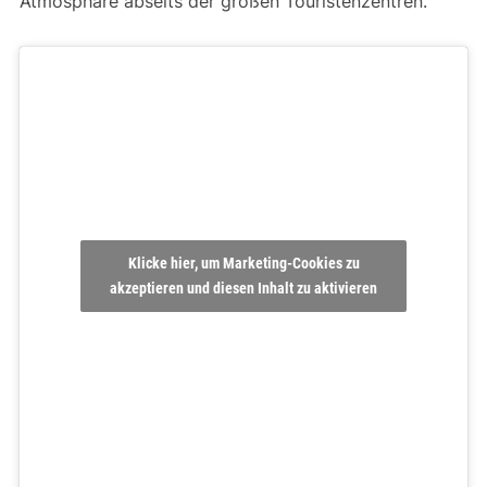
Atmosphäre abseits der großen Touristenzentren.
Klicke hier, um Marketing-Cookies zu
akzeptieren und diesen Inhalt zu aktivieren
10. Zahara de los Atunes
Zahara de los Atunes
in
Andalusien
gehört zu den
schönsten Spanien Urlaubsorten am Meer und
begeistert mit seinem ursprünglichen Charme an der