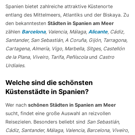
Urdiales
.
Welche sind die schönsten
Küstenstädte in Spanien?
Wer nach
schönen Städten in Spanien am Meer
sucht, findet eine große Auswahl an reizvollen
Reisezielen. Besonders beliebt sind
San Sebastián,
Cádiz, Santander, Málaga, Valencia, Barcelona, Viveiro,
A Coruña, Sitges, Peñíscola, Cartagena, Marbella,
Tarifa, Cadaqués, Nerja, Zahara de los Atunes, Llanes,
Castro Urdiales, Ribadesella
und
Vigo.
Welche Stadt in Spanien hat Strände?
Viele
Spanien Urlaubsorte am Meer
verfügen über