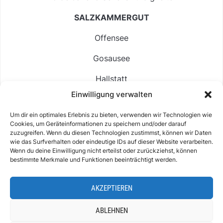
SALZKAMMERGUT
Offensee
Gosausee
Hallstatt
Einwilligung verwalten
Langbathsee
Um dir ein optimales Erlebnis zu bieten, verwenden wir Technologien wie
Altausseer See
Cookies, um Geräteinformationen zu speichern und/oder darauf
zuzugreifen. Wenn du diesen Technologien zustimmst, können wir Daten
Hintersee
wie das Surfverhalten oder eindeutige IDs auf dieser Website verarbeiten.
Wenn du deine Einwilligung nicht erteilst oder zurückziehst, können
bestimmte Merkmale und Funktionen beeinträchtigt werden.
AKZEPTIEREN
ABOUT
IMPRESSUM & KONTAKT
DATENSCHUTZ
COOKIE-RICHTLINIE (EU)
ABLEHNEN