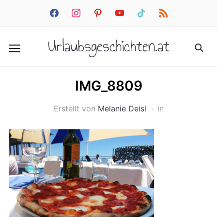
facebook
instagram
pinterest
youtube
tiktok
rss
Urlaubsgeschichten.at
IMG_8809
Erstellt von
Melanie Deisl
in