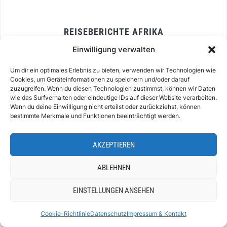
REISEBERICHTE AFRIKA
Einwilligung verwalten
Mauritius Sehenswürdigkeiten
Um dir ein optimales Erlebnis zu bieten, verwenden wir Technologien wie
Mauritius Reisebericht
Cookies, um Geräteinformationen zu speichern und/oder darauf
zuzugreifen. Wenn du diesen Technologien zustimmst, können wir Daten
wie das Surfverhalten oder eindeutige IDs auf dieser Website verarbeiten.
Hotel Sugar Beach Mauritius
Wenn du deine Einwilligung nicht erteilst oder zurückziehst, können
bestimmte Merkmale und Funktionen beeinträchtigt werden.
Reisebericht Ägypten
Reisebericht Nilkreuzfahrt
AKZEPTIEREN
Reisebericht Marokko
ABLEHNEN
Reisebericht Agadir
EINSTELLUNGEN ANSEHEN
Reisebericht Marokko Königsstädte
Cookie-Richtlinie
Datenschutz
Impressum & Kontakt
Marokko Wüstentour