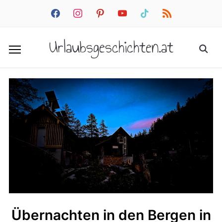
facebook
instagram
pinterest
youtube
tiktok
rss
Urlaubsgeschichten.at
Übernachten in den Bergen in