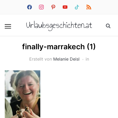
facebook
instagram
pinterest
youtube
tiktok
rss
Urlaubsgeschichten.at
finally-marrakech (1)
Erstellt von
Melanie Deisl
in