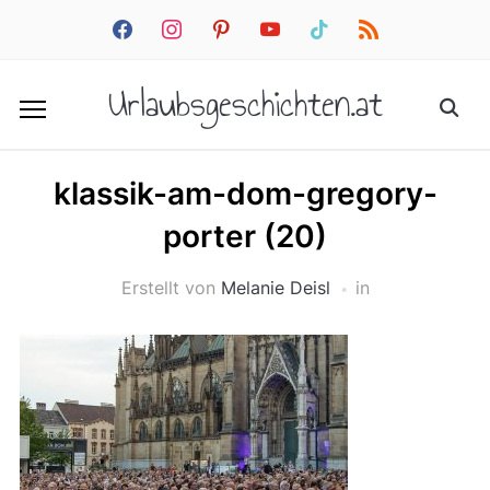
facebook
instagram
pinterest
youtube
tiktok
rss
Urlaubsgeschichten.at
klassik-am-dom-gregory-
porter (20)
Erstellt von
Melanie Deisl
in