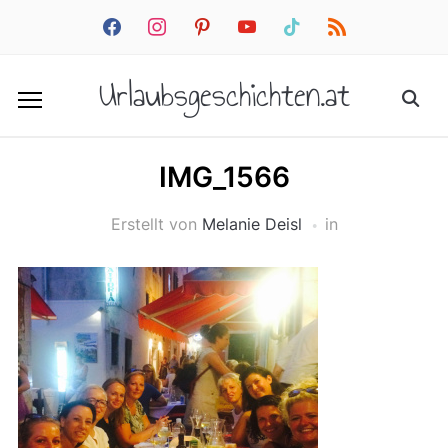
facebook
instagram
pinterest
youtube
tiktok
rss
Urlaubsgeschichten.at
IMG_1566
Erstellt von
Melanie Deisl
in