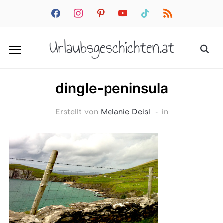
facebook
instagram
pinterest
youtube
tiktok
rss
Urlaubsgeschichten.at
dingle-peninsula
Erstellt von
Melanie Deisl
in