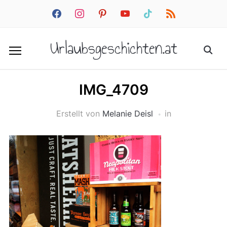
facebook
instagram
pinterest
youtube
tiktok
rss
Urlaubsgeschichten.at
IMG_4709
Erstellt von
Melanie Deisl
in