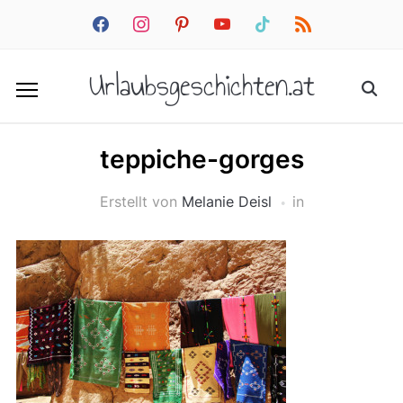
facebook
instagram
pinterest
youtube
tiktok
rss
Urlaubsgeschichten.at
teppiche-gorges
Erstellt von
Melanie Deisl
in