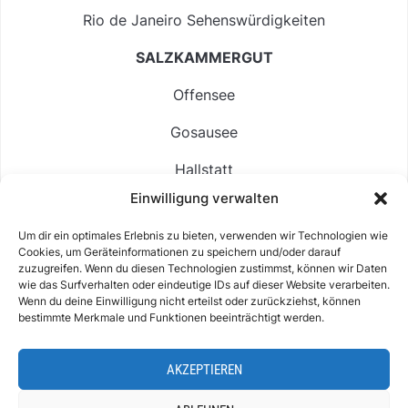
Rio de Janeiro Sehenswürdigkeiten
SALZKAMMERGUT
Offensee
Gosausee
Hallstatt
Einwilligung verwalten
Langbathsee
Um dir ein optimales Erlebnis zu bieten, verwenden wir Technologien wie
Altausseer See
Cookies, um Geräteinformationen zu speichern und/oder darauf
zuzugreifen. Wenn du diesen Technologien zustimmst, können wir Daten
Hintersee
wie das Surfverhalten oder eindeutige IDs auf dieser Website verarbeiten.
Wenn du deine Einwilligung nicht erteilst oder zurückziehst, können
bestimmte Merkmale und Funktionen beeinträchtigt werden.
AKZEPTIEREN
ABOUT
IMPRESSUM & KONTAKT
DATENSCHUTZ
COOKIE-RICHTLINIE (EU)