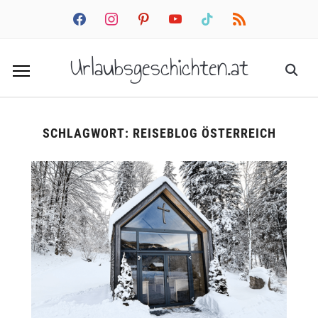
facebook
instagram
pinterest
youtube
tiktok
rss
Urlaubsgeschichten.at
SCHLAGWORT:
REISEBLOG ÖSTERREICH