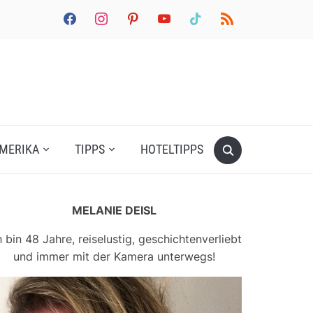
facebook
instagram
pinterest
youtube
tiktok
rss
MERIKA
TIPPS
HOTELTIPPS
MELANIE DEISL
h bin 48 Jahre, reiselustig, geschichtenverliebt
und immer mit der Kamera unterwegs!