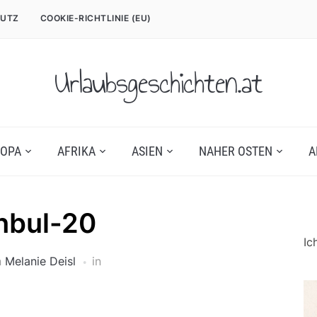
UTZ
COOKIE-RICHTLINIE (EU)
Urlaubsgeschichten.at
OPA
AFRIKA
ASIEN
NAHER OSTEN
A
nbul-20
Ic
n
Melanie Deisl
in