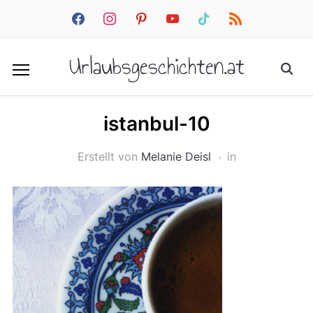
facebook
instagram
pinterest
youtube
tiktok
rss
Urlaubsgeschichten.at
istanbul-10
Erstellt von
Melanie Deisl
in