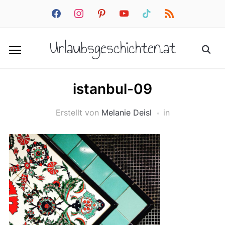
facebook
instagram
pinterest
youtube
tiktok
rss
Urlaubsgeschichten.at
istanbul-09
Erstellt von
Melanie Deisl
in