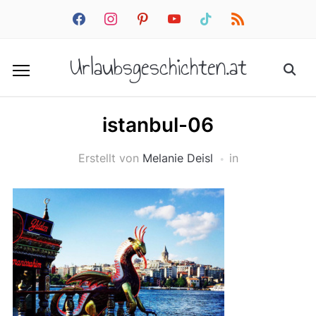
facebook
instagram
pinterest
youtube
tiktok
rss
Urlaubsgeschichten.at
istanbul-06
Erstellt von
Melanie Deisl
in