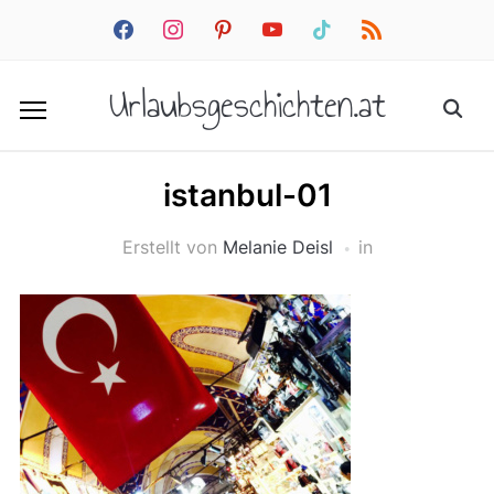
facebook
instagram
pinterest
youtube
tiktok
rss
Urlaubsgeschichten.at
istanbul-01
Erstellt von
Melanie Deisl
in