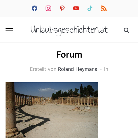
facebook
instagram
pinterest
youtube
tiktok
rss
Urlaubsgeschichten.at
Forum
Erstellt von
Roland Heymans
in