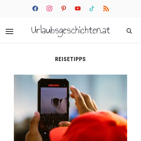
facebook
instagram
pinterest
youtube
tiktok
rss
Urlaubsgeschichten.at
REISETIPPS